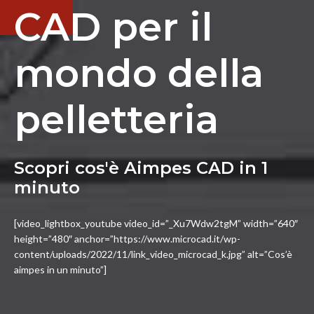
CAD per il
mondo della
pelletteria
Scopri cos'è Aimpes CAD in 1
minuto
[video_lightbox_youtube video_id=”_Xu7Wdw2tgM” width=”640″
height=”480″ anchor=”https://www.microcad.it/wp-
content/uploads/2022/11/link_video_microcad_k.jpg” alt=”Cos’è
aimpes in un minuto”]